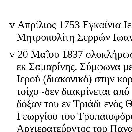
v
Απρίλιος 1753 Εγκαίνια Ι
Μητροπολίτη Σερρών Ιωαν
v
20 Μαΐου 1837 ολοκλήρωσ
εκ Σαμαρίνης. Σύμφωνα με
Ιερού (διακονικό) στην κο
τοίχο -δεν διακρίνεται από
δόξαν του εν Τριάδι ενός
Γεωργίου του Τροπαιοφόρο
Αρχιερατεύοντος του Παν