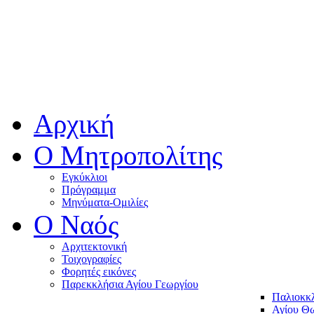
Αρχική
Ο Μητροπολίτης
Εγκύκλιοι
Πρόγραμμα
Μηνύματα-Ομιλίες
O Ναός
Αρχιτεκτονική
Τοιχογραφίες
Φορητές εικόνες
Παρεκκλήσια Αγίου Γεωργίου
Παλιοκκ
Αγίου Θω