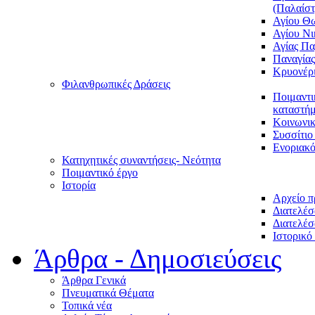
(Παλαίστ
Αγίου Θ
Αγίου Νι
Αγίας Π
Παναγία
Κρυονέρ
Φιλανθρωπικές Δράσεις
Ποιμαντι
καταστήμ
Κοινωνι
Συσσίτιο
Ενοριακό
Κατηχητικές συναντήσεις- Νεότητα
Ποιμαντικό έργο
Ιστορία
Αρχείο 
Διατελέσ
Διατελέσ
Ιστορικό
Άρθρα - Δημοσιεύσεις
Άρθρα Γενικά
Πνευματικά Θέματα
Τοπικά νέα