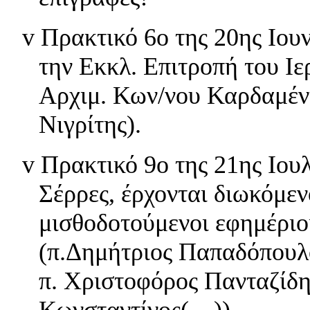
v
Πρακτικό 6ο της 20ης Ιου
την Εκκλ. Επιτροπή του Ι
Αρχιμ. Κων/νου Καρδαμέν
Νιγρίτης).
v
Πρακτικό 9ο της 21ης Ιου
Σέρρες, έρχονται διωκόμενο
μισθοδοτούμενοι εφημέριοι
(π.Δημήτριος Παπαδόπουλο
π. Χριστοφόρος Πανταζίδης
Κωνσταντίνος(…))