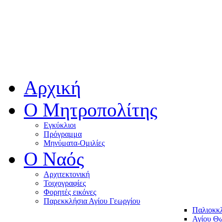
Αρχική
Ο Μητροπολίτης
Εγκύκλιοι
Πρόγραμμα
Μηνύματα-Ομιλίες
O Ναός
Αρχιτεκτονική
Τοιχογραφίες
Φορητές εικόνες
Παρεκκλήσια Αγίου Γεωργίου
Παλιοκκ
Αγίου Θω