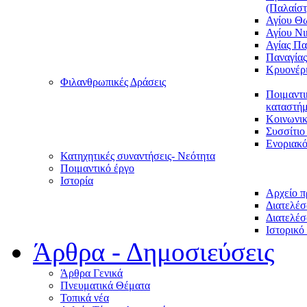
(Παλαίστ
Αγίου Θ
Αγίου Νι
Αγίας Π
Παναγία
Κρυονέρ
Φιλανθρωπικές Δράσεις
Ποιμαντι
καταστήμ
Κοινωνι
Συσσίτιο
Ενοριακό
Κατηχητικές συναντήσεις- Νεότητα
Ποιμαντικό έργο
Ιστορία
Αρχείο 
Διατελέσ
Διατελέσ
Ιστορικό
Άρθρα - Δημοσιεύσεις
Άρθρα Γενικά
Πνευματικά Θέματα
Τοπικά νέα