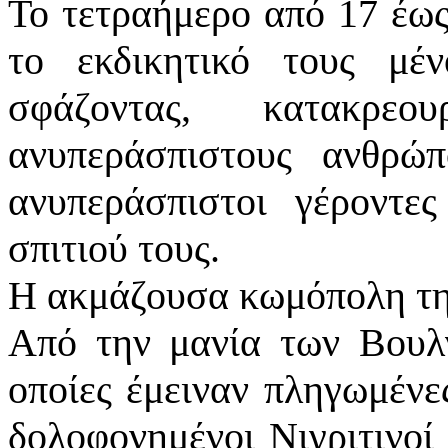
Το τετραήμερο από 17 έως
το εκδικητικό τους μέν
σφάζοντας, κατακρε
ανυπεράσπιστους ανθρώπ
ανυπεράσπιστοι γέροντε
σπιτιού τους.
Η ακμάζουσα κωμόπολη της
Από την μανία των Βουλ
οποίες έμειναν πληγωμένε
δολοφονημένοι Νιγριτινοί