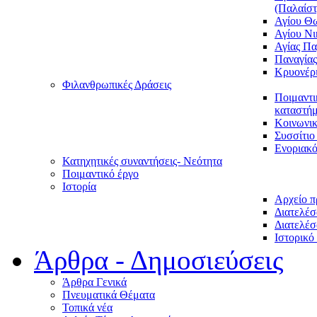
(Παλαίστ
Αγίου Θ
Αγίου Νι
Αγίας Π
Παναγία
Κρυονέρ
Φιλανθρωπικές Δράσεις
Ποιμαντι
καταστήμ
Κοινωνι
Συσσίτιο
Ενοριακό
Κατηχητικές συναντήσεις- Νεότητα
Ποιμαντικό έργο
Ιστορία
Αρχείο 
Διατελέσ
Διατελέσ
Ιστορικό
Άρθρα - Δημοσιεύσεις
Άρθρα Γενικά
Πνευματικά Θέματα
Τοπικά νέα