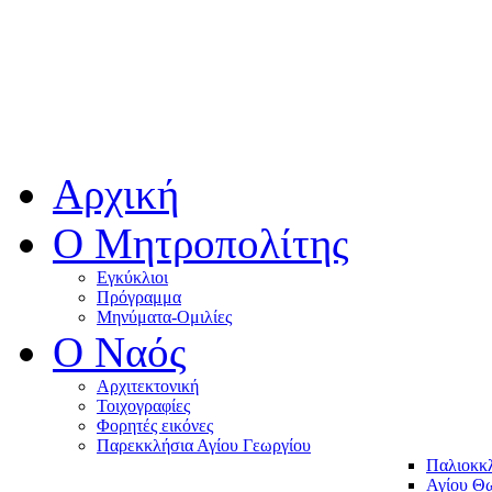
Αρχική
Ο Μητροπολίτης
Εγκύκλιοι
Πρόγραμμα
Μηνύματα-Ομιλίες
O Ναός
Αρχιτεκτονική
Τοιχογραφίες
Φορητές εικόνες
Παρεκκλήσια Αγίου Γεωργίου
Παλιοκκ
Αγίου Θω