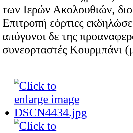
των Ιερών Ακολουθιών, δι
Επιτροπή εόρτιες εκδηλώσε
απόγονοι δε της προαναφερ
συνεορταστές Κουρμπάνι (μ