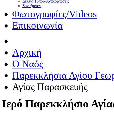
Δελτία Τύπου-Ανακοινώσεις
Συναξάριον
Φωτογραφίες/Videos
Επικοινωνία
Αρχική
O Ναός
Παρεκκλήσια Αγίου Γεω
Αγίας Παρασκευής
Ιερό Παρεκκλήσιο Αγί