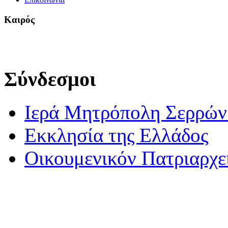
Καιρός
Σύνδεσμοι
Ιερά Μητρόπολη Σερρών 
Εκκλησία της Ελλάδος
Οικουμενικόν Πατριαρχε