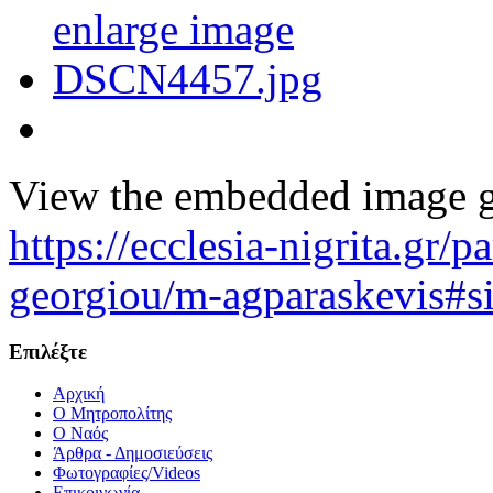
View the embedded image ga
https://ecclesia-nigrita.gr/
georgiou/m-agparaskevis#s
Επιλέξτε
Αρχική
Ο Μητροπολίτης
O Ναός
Άρθρα - Δημοσιεύσεις
Φωτογραφίες/Videos
Επικοινωνία