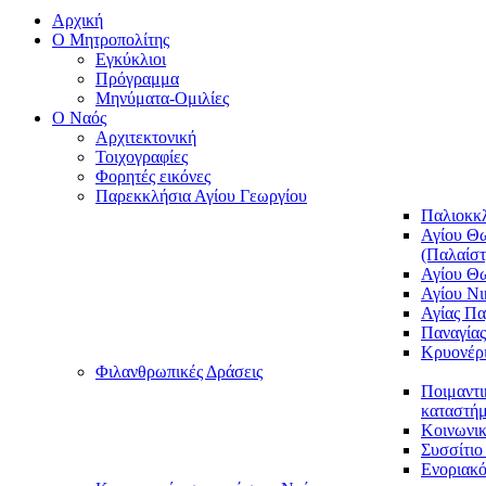
Αρχική
Ο Μητροπολίτης
Εγκύκλιοι
Πρόγραμμα
Μηνύματα-Ομιλίες
O Ναός
Αρχιτεκτονική
Τοιχογραφίες
Φορητές εικόνες
Παρεκκλήσια Αγίου Γεωργίου
Παλιοκκ
Αγίου Θω
(Παλαίστ
Αγίου Θ
Αγίου Νι
Αγίας Π
Παναγία
Κρυονέρ
Φιλανθρωπικές Δράσεις
Ποιμαντι
καταστήμ
Κοινωνι
Συσσίτιο
Ενοριακό