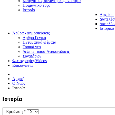
Κατηχητικές συναντήσεις- Νεότητα
Ποιμαντικό έργο
Ιστορία
Αρχείο 
Διατελέσ
Διατελέσ
Ιστορικό
Άρθρα - Δημοσιεύσεις
Άρθρα Γενικά
Πνευματικά Θέματα
Τοπικά νέα
Δελτία Τύπου-Ανακοινώσεις
Συναξάριον
Φωτογραφίες/Videos
Επικοινωνία
Αρχική
O Ναός
Ιστορία
Ιστορία
Εμφάνιση #