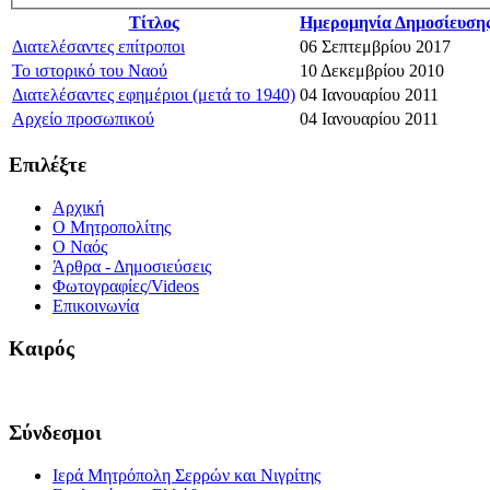
Τίτλος
Ημερομηνία Δημοσίευση
Διατελέσαντες επίτροποι
06 Σεπτεμβρίου 2017
Το ιστορικό του Ναού
10 Δεκεμβρίου 2010
Διατελέσαντες εφημέριοι (μετά το 1940)
04 Ιανουαρίου 2011
Αρχείο προσωπικού
04 Ιανουαρίου 2011
Επιλέξτε
Αρχική
Ο Μητροπολίτης
O Ναός
Άρθρα - Δημοσιεύσεις
Φωτογραφίες/Videos
Επικοινωνία
Καιρός
Σύνδεσμοι
Ιερά Μητρόπολη Σερρών και Νιγρίτης