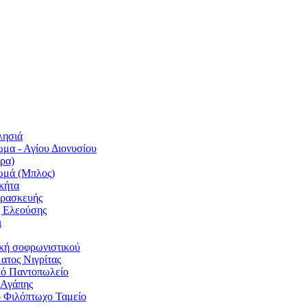
λησιά
μα - Αγίου Διονυσίου
ρα)
ωμά (Μπλος)
κήτα
αρασκευής
ς Ελεούσης
ι
κή σοφρωνιστικού
ατος Νιγρίτας
κό Παντοπωλείο
 Αγάπης
 Φιλόπτωχο Ταμείο