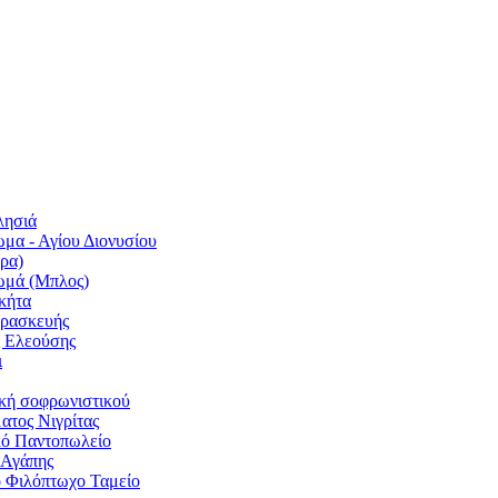
λησιά
μα - Αγίου Διονυσίου
ρα)
ωμά (Μπλος)
κήτα
αρασκευής
ς Ελεούσης
ι
κή σοφρωνιστικού
ατος Νιγρίτας
κό Παντοπωλείο
 Αγάπης
 Φιλόπτωχο Ταμείο