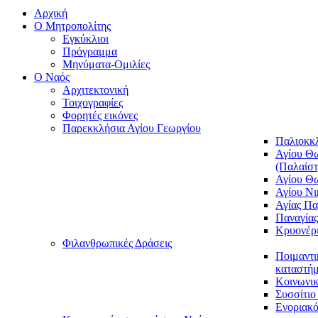
Αρχική
Ο Μητροπολίτης
Εγκύκλιοι
Πρόγραμμα
Μηνύματα-Ομιλίες
O Ναός
Αρχιτεκτονική
Τοιχογραφίες
Φορητές εικόνες
Παρεκκλήσια Αγίου Γεωργίου
Παλιοκκ
Αγίου Θω
(Παλαίστ
Αγίου Θ
Αγίου Νι
Αγίας Π
Παναγία
Κρυονέρ
Φιλανθρωπικές Δράσεις
Ποιμαντι
καταστήμ
Κοινωνι
Συσσίτιο
Ενοριακό