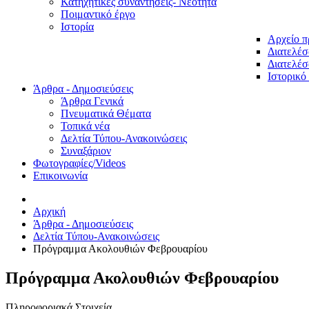
Κατηχητικές συναντήσεις- Νεότητα
Ποιμαντικό έργο
Ιστορία
Αρχείο 
Διατελέσ
Διατελέσ
Ιστορικό
Άρθρα - Δημοσιεύσεις
Άρθρα Γενικά
Πνευματικά Θέματα
Τοπικά νέα
Δελτία Τύπου-Ανακοινώσεις
Συναξάριον
Φωτογραφίες/Videos
Επικοινωνία
Αρχική
Άρθρα - Δημοσιεύσεις
Δελτία Τύπου-Ανακοινώσεις
Πρόγραμμα Ακολουθιών Φεβρουαρίου
Πρόγραμμα Ακολουθιών Φεβρουαρίου
Πληροφοριακά Στοιχεία