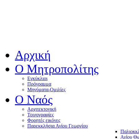
Αρχική
Ο Μητροπολίτης
Εγκύκλιοι
Πρόγραμμα
Μηνύματα-Ομιλίες
O Ναός
Αρχιτεκτονική
Τοιχογραφίες
Φορητές εικόνες
Παρεκκλήσια Αγίου Γεωργίου
Παλιοκκ
Αγίου Θω