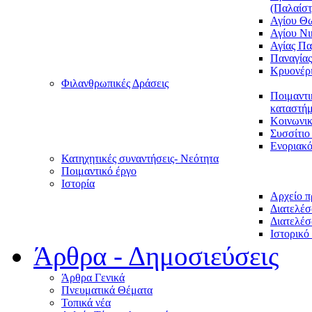
(Παλαίστ
Αγίου Θ
Αγίου Νι
Αγίας Π
Παναγία
Κρυονέρ
Φιλανθρωπικές Δράσεις
Ποιμαντι
καταστήμ
Κοινωνι
Συσσίτιο
Ενοριακό
Κατηχητικές συναντήσεις- Νεότητα
Ποιμαντικό έργο
Ιστορία
Αρχείο 
Διατελέσ
Διατελέσ
Ιστορικό
Άρθρα - Δημοσιεύσεις
Άρθρα Γενικά
Πνευματικά Θέματα
Τοπικά νέα