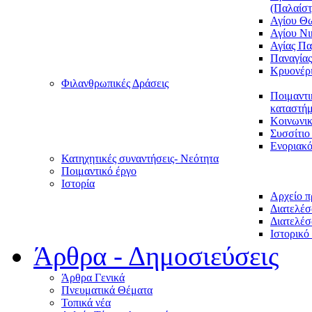
(Παλαίστ
Αγίου Θ
Αγίου Νι
Αγίας Π
Παναγία
Κρυονέρ
Φιλανθρωπικές Δράσεις
Ποιμαντι
καταστήμ
Κοινωνι
Συσσίτιο
Ενοριακό
Κατηχητικές συναντήσεις- Νεότητα
Ποιμαντικό έργο
Ιστορία
Αρχείο 
Διατελέσ
Διατελέσ
Ιστορικό
Άρθρα - Δημοσιεύσεις
Άρθρα Γενικά
Πνευματικά Θέματα
Τοπικά νέα