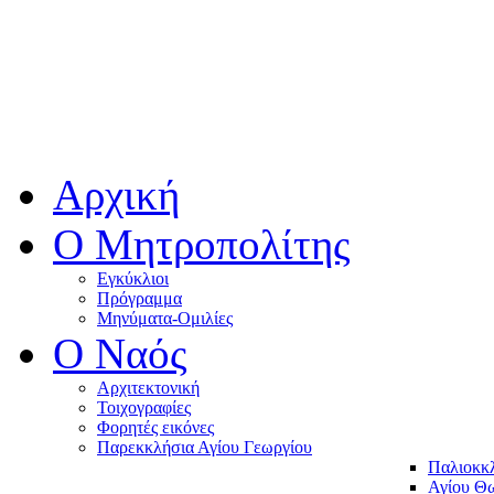
Αρχική
Ο Μητροπολίτης
Εγκύκλιοι
Πρόγραμμα
Μηνύματα-Ομιλίες
O Ναός
Αρχιτεκτονική
Τοιχογραφίες
Φορητές εικόνες
Παρεκκλήσια Αγίου Γεωργίου
Παλιοκκ
Αγίου Θω