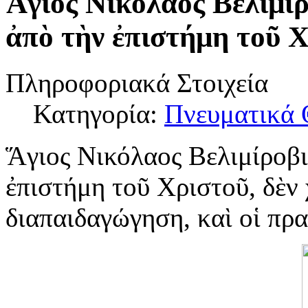
Ἅγιος Νικόλαος Βελιμί
ἀπὸ τὴν ἐπιστήμη τοῦ Χ
Πληροφοριακά Στοιχεία
Κατηγορία:
Πνευματικά 
Ἅγιος Νικόλαος Βελιμίροβι
ἐπιστήμη τοῦ Χριστοῦ, δὲν 
διαπαιδαγώγηση, καὶ οἱ πρ