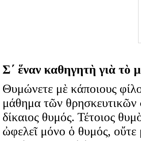
Σ΄ ἕναν καθηγητὴ γιὰ τὸ
Θυμώνετε μὲ κάποιους φίλου
μάθημα τῶν θρησκευτικῶν σ
δίκαιος θυμός. Τέτοιος θυμ
ὠφελεῖ μόνο ὁ θυμός, οὔτε 