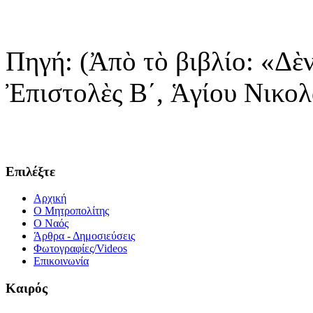
Πηγή: (Ἀπὸ τὸ βιβλίο: «Δὲ
Ἐπιστολὲς Β΄, Ἁγίου Νικολ
Επιλέξτε
Αρχική
Ο Μητροπολίτης
O Ναός
Άρθρα - Δημοσιεύσεις
Φωτογραφίες/Videos
Επικοινωνία
Καιρός