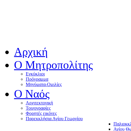
Αρχική
Ο Μητροπολίτης
Εγκύκλιοι
Πρόγραμμα
Μηνύματα-Ομιλίες
O Ναός
Αρχιτεκτονική
Τοιχογραφίες
Φορητές εικόνες
Παρεκκλήσια Αγίου Γεωργίου
Παλιοκκ
Αγίου Θω