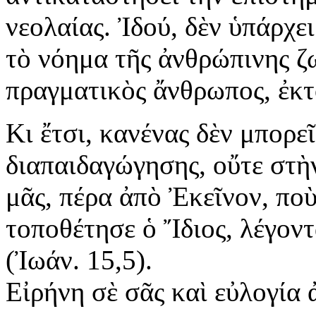
νεολαίας. Ἰδού, δὲν ὑπάρχε
τὸ νόημα τῆς ἀνθρώπινης ζω
πραγματικὸς ἄνθρωπος, ἐκτ
Κι ἔτσι, κανένας δὲν μπορε
διαπαιδαγώγησης, οὔτε στὴν
μᾶς, πέρα ἀπὸ Ἐκεῖνον, ποὺ
τοποθέτησε ὁ Ἴδιος, λέγοντ
(Ἰωάν. 15,5).
Εἰρήνη σὲ σᾶς καὶ εὐλογία 