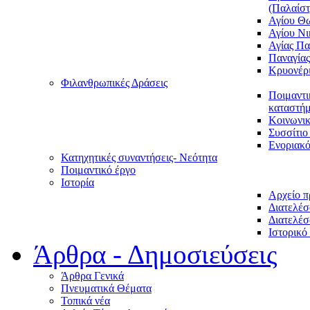
(Παλαίστ
Αγίου Θ
Αγίου Νι
Αγίας Π
Παναγία
Κρυονέρ
Φιλανθρωπικές Δράσεις
Ποιμαντι
καταστήμ
Κοινωνι
Συσσίτιο
Ενοριακό
Κατηχητικές συναντήσεις- Νεότητα
Ποιμαντικό έργο
Ιστορία
Αρχείο 
Διατελέσ
Διατελέσ
Ιστορικό
Άρθρα - Δημοσιεύσεις
Άρθρα Γενικά
Πνευματικά Θέματα
Τοπικά νέα