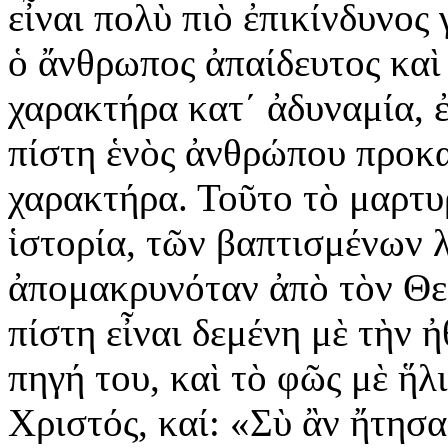
εἶναι πολὺ πιὸ ἐπικίνδυνος 
ὁ ἄνθρωπος ἀπαίδευτος καὶ 
χαρακτήρα κατ΄ ἀδυναμία, 
πίστη ἑνὸς ἀνθρώπου προκα
χαρακτήρα. Τοῦτο τὸ μαρτυρ
ἱστορία, τῶν βαπτισμένων 
ἀπομακρυνόταν ἀπὸ τὸν Θεό
πίστη εἶναι δεμένη μὲ τὴν ἠ
πηγή του, καὶ τὸ φῶς μὲ ἥλι
Χριστός, καί: «Σὺ ἂν ἤτησα