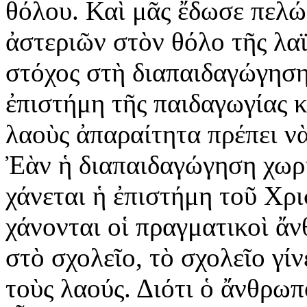
θόλου. Καὶ μᾶς ἔδωσε πελώ
ἀστεριῶν στὸν θόλο τῆς λαϊ
στόχος στὴ διαπαιδαγώγησ
ἐπιστήμη τῆς παιδαγωγίας κ
λαοὺς ἀπαραίτητα πρέπει νὰ
Ἐὰν ἡ διαπαιδαγώγηση χωρι
χάνεται ἡ ἐπιστήμη τοῦ Χρι
χάνονται οἱ πραγματικοὶ ἄ
στὸ σχολεῖο, τὸ σχολεῖο γίν
τοὺς λαούς. Διότι ὁ ἄνθρωπ