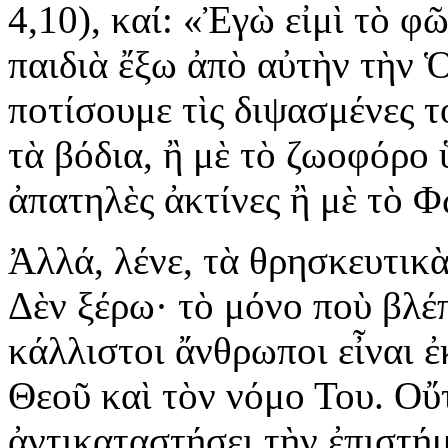
4,10), καί: «Ἐγὼ εἰμὶ τὸ φ
παιδιὰ ἔξω ἀπὸ αὐτὴν τὴν 
ποτίσουμε τὶς διψασμένες τ
τὰ βόδια, ἢ μὲ τὸ ζωοφόρο 
ἀπατηλὲς ἀκτίνες ἢ μὲ τὸ Φ
Ἀλλά, λένε, τὰ θρησκευτικὰ
Δὲν ξέρω· τὸ μόνο ποὺ βλέπ
κάλλιστοι ἄνθρωποι εἶναι ἐ
Θεοῦ καὶ τὸν νόμο Του. Οὔ
ἀντικαταστήσει τὴν ἐπιστή