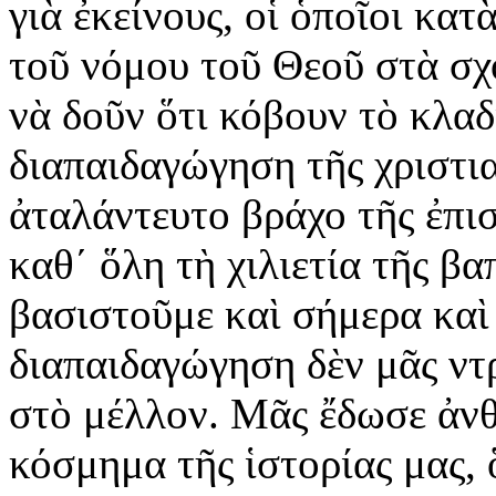
γιὰ ἐκείνους, οἱ ὁποῖοι κα
τοῦ νόμου τοῦ Θεοῦ στὰ σχο
νὰ δοῦν ὅτι κόβουν τὸ κλαδ
διαπαιδαγώγηση τῆς χριστι
ἀταλάντευτο βράχο τῆς ἐπι
καθ΄ ὅλη τὴ χιλιετία τῆς βα
βασιστοῦμε καὶ σήμερα καὶ 
διαπαιδαγώγηση δὲν μᾶς ντρ
στὸ μέλλον. Μᾶς ἔδωσε ἀνθ
κόσμημα τῆς ἱστορίας μας,