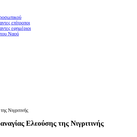
προσωπικού
αντες επίτροποι
αντες εφημέριοι
 του Ναού
ης Νιγριτινής
αναγίας Ελεούσης της Νιγριτινής