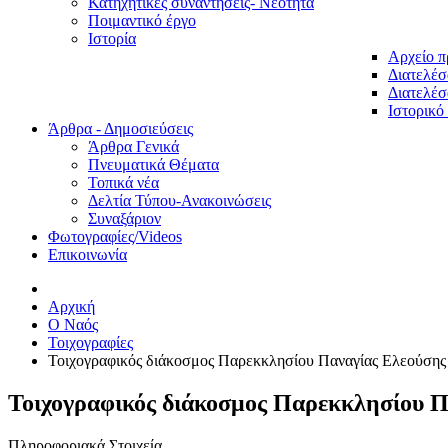
Κατηχητικές συναντήσεις- Νεότητα
Ποιμαντικό έργο
Ιστορία
Αρχείο 
Διατελέσ
Διατελέσ
Ιστορικό
Άρθρα - Δημοσιεύσεις
Άρθρα Γενικά
Πνευματικά Θέματα
Τοπικά νέα
Δελτία Τύπου-Ανακοινώσεις
Συναξάριον
Φωτογραφίες/Videos
Επικοινωνία
Αρχική
O Ναός
Τοιχογραφίες
Τοιχογραφικός διάκοσμος Παρεκκλησίου Παναγίας Ελεούσης τ
Τοιχογραφικός διάκοσμος Παρεκκλησίου Π
Πληροφοριακά Στοιχεία