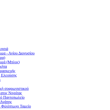
λησιά
μα - Αγίου Διονυσίου
ρα)
ωμά (Μπλος)
κήτα
αρασκευής
ς Ελεούσης
ι
κή σοφρωνιστικού
ατος Νιγρίτας
κό Παντοπωλείο
 Αγάπης
 Φιλόπτωχο Ταμείο