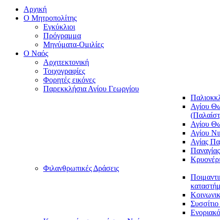
Αρχική
Ο Μητροπολίτης
Εγκύκλιοι
Πρόγραμμα
Μηνύματα-Ομιλίες
O Ναός
Αρχιτεκτονική
Τοιχογραφίες
Φορητές εικόνες
Παρεκκλήσια Αγίου Γεωργίου
Παλιοκκ
Αγίου Θω
(Παλαίστ
Αγίου Θ
Αγίου Νι
Αγίας Π
Παναγία
Κρυονέρ
Φιλανθρωπικές Δράσεις
Ποιμαντι
καταστήμ
Κοινωνι
Συσσίτιο
Ενοριακό