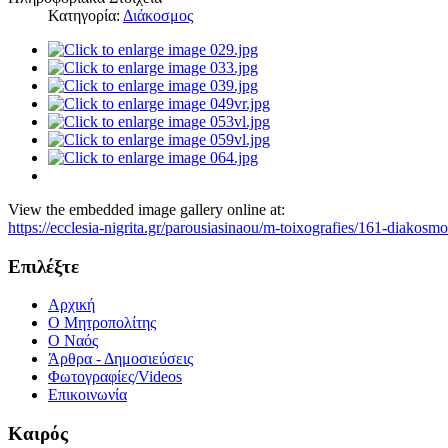
Κατηγορία:
Διάκοσμος
View the embedded image gallery online at:
https://ecclesia-nigrita.gr/parousiasinaou/m-toixografies/161-diakos
Επιλέξτε
Αρχική
Ο Μητροπολίτης
O Ναός
Άρθρα - Δημοσιεύσεις
Φωτογραφίες/Videos
Επικοινωνία
Καιρός