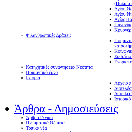
(Παλαίστ
Αγίου Θ
Αγίου Νι
Αγίας Π
Παναγία
Κρυονέρ
Φιλανθρωπικές Δράσεις
Ποιμαντι
καταστήμ
Κοινωνι
Συσσίτιο
Ενοριακό
Κατηχητικές συναντήσεις- Νεότητα
Ποιμαντικό έργο
Ιστορία
Αρχείο 
Διατελέσ
Διατελέσ
Ιστορικό
Άρθρα - Δημοσιεύσεις
Άρθρα Γενικά
Πνευματικά Θέματα
Τοπικά νέα