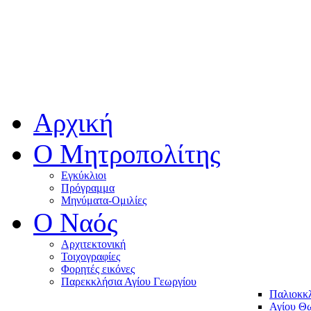
Αρχική
Ο Μητροπολίτης
Εγκύκλιοι
Πρόγραμμα
Μηνύματα-Ομιλίες
O Ναός
Αρχιτεκτονική
Τοιχογραφίες
Φορητές εικόνες
Παρεκκλήσια Αγίου Γεωργίου
Παλιοκκ
Αγίου Θω